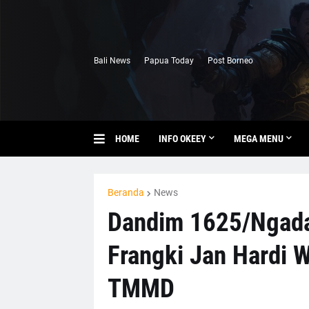
Bali News
Papua Today
Post Borneo
HOME
INFO OKEEY
MEGA MENU
Beranda
News
Dandim 1625/Ngada
Frangki Jan Hardi 
TMMD