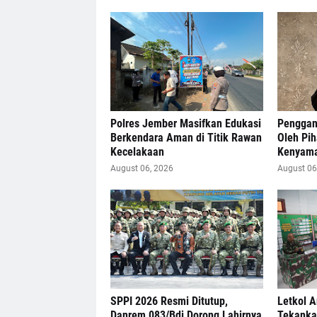
Polres Jember Masifkan Edukasi
Penggan
Berkendara Aman di Titik Rawan
Oleh Pi
Kecelakaan
Kenyama
August 06, 2026
August 06
SPPI 2026 Resmi Ditutup,
Letkol 
Danrem 083/Bdj Dorong Lahirnya
Tekankan