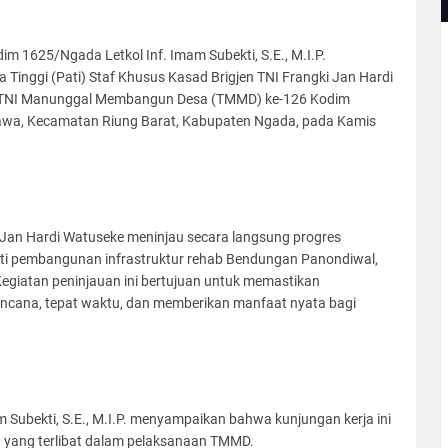
1625/Ngada Letkol Inf. Imam Subekti, S.E., M.I.P.
Tinggi (Pati) Staf Khusus Kasad Brigjen TNI Frangki Jan Hardi
si TNI Manunggal Membangun Desa (TMMD) ke-126 Kodim
Tawa, Kecamatan Riung Barat, Kabupaten Ngada, pada Kamis
i Jan Hardi Watuseke meninjau secara langsung progres
rti pembangunan infrastruktur rehab Bendungan Panondiwal,
egiatan peninjauan ini bertujuan untuk memastikan
ncana, tepat waktu, dan memberikan manfaat nyata bagi
ubekti, S.E., M.I.P. menyampaikan bahwa kunjungan kerja ini
rit yang terlibat dalam pelaksanaan TMMD.