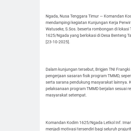
Ngada, Nusa Tenggara Timur — Komandan Kodim 
mendampingi kegiatan Kunjungan Kerja Perwira 
Watuseke, S.Sos. beserta rombongan di loka
1625/Ngada yang berlokasi di Desa Benteng 
[23-10-2025].
Dalam kunjungan tersebut, Brigjen TNI Frangk
pengerjaan sasaran fisik program TMMD, sepe
serta sarana pendukung masyarakat lainnya. K
pelaksanaan program TMMD berjalan sesuai re
masyarakat setempat.
Komandan Kodim 1625/Ngada Letkol Inf. Imam S
menjadi motivasi tersendiri bagi seluruh praju