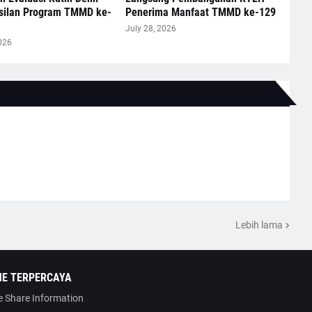
silan Program TMMD ke-
Penerima Manfaat TMMD ke-129
July 28, 2026
026
Lebih lama
NE TERPERCAYA
 Share Information