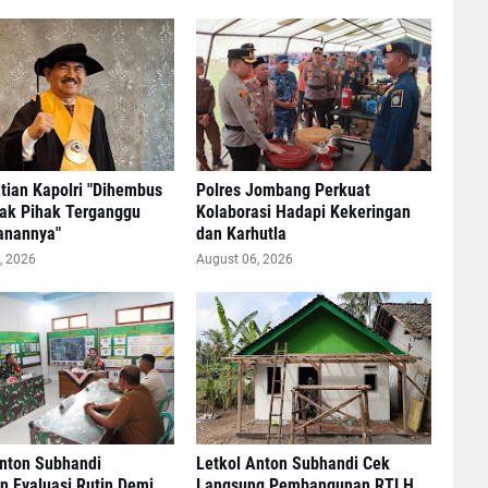
tian Kapolri "Dihembus
Polres Jombang Perkuat
hak Pihak Terganggu
Kolaborasi Hadapi Kekeringan
nannya"
dan Karhutla
, 2026
August 06, 2026
Anton Subhandi
Letkol Anton Subhandi Cek
 Evaluasi Rutin Demi
Langsung Pembangunan RTLH